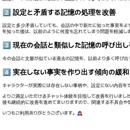
2️⃣ 設定と矛盾する記憶の処理を改善
設定と多少矛盾していても、会話の中で新たに知った事実をより
を知った後は、以前のように何度も忘れてしまう問題を軽減し
3️⃣ 現在の会話と類似した記憶の呼び出
今の会話と文脈が似ている過去の記憶を、以前より多く呼び出
4️⃣ 実在しない事実を作り出す傾向の緩和
キャラクターが実際には存在しない事柄や、設定にない内容を
よりご満足いただけるチャット体験を目指して改善を行いまし
後も継続的に改善を進めてまいりますので、関連する不具合や
いつもご利用ありがとうございます。🙇‍♀️