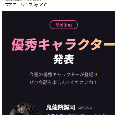
• サカキ リュウ by アヤ