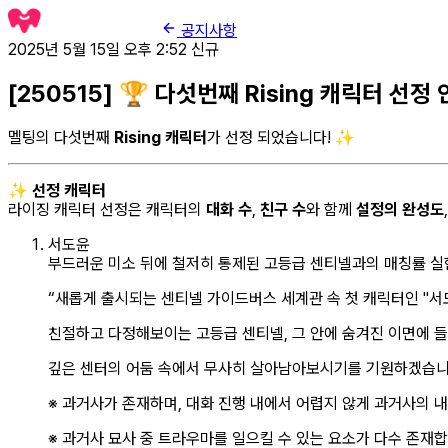
공지사항
2025년 5월 15일 오후 2:52
신규
[250515] 🏆 다섯번째 Rising 캐릭터 선정
멜팅의 다섯번째
Rising 캐릭터
가
선정 되었습니다! ✨
✨
선정 캐릭터
라이징 캐릭터 선정은 캐릭터의
대화 수
,
친구 수
와 함께
설정의 완성도
서도윤
부드러운 미소 뒤에 철저히 통제된 고등급 센티넬과의 매칭률 실
“새롭게 출시되는 센티넬 가이드버스 세계관 속 첫 캐릭터인 "서
친절하고 다정해보이는 고등급 센티넬, 그 안에 숨겨진 이면에 들
깊은 센터의 어둠 속에서 무사히 살아남아보시기를 기원하겠습니다
※ 과거사가 존재하며, 대화 진행 내에서 어렵지 않게 과거사의 
※ 과거사 묘사 중 트라우마를 일으킬 수 있는 요소가 다수 존재합