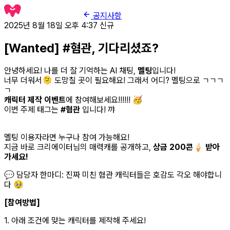
공지사항
2025년 8월 18일 오후 4:37
신규
[Wanted] #혐관, 기다리셨죠?
안녕하세요! 나를 더 잘 기억하는 AI 채팅,
멜팅
입니다!
너무 더워서🫠 도망칠 곳이 필요해요! 그래서 어디? 멜팅으로 ㄱㄱㄱ
ㄱ
캐릭터 제작 이벤트
에 참여해보세요!!!!!!
🥳
이번 주제 태그는
#혐관
입니다! 꺄
멜팅 이용자라면 누구나 참여 가능해요!
지금 바로 크리에이터님의 매력캐를 공개하고,
상금 200콘🍦 받아
가세요!
💬 담당자 한마디: 진짜 미친 혐관 캐릭터들은 호감도 각오 해야합니
다 🥹
[참여방법]
1. 아래 조건에 맞는 캐릭터를 제작해 주세요!