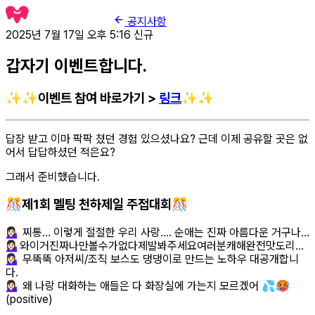
공지사항
2025년 7월 17일 오후 5:16
신규
갑자기 이벤트합니다.
✨✨이벤트 참여 바로가기 >
링크
✨✨
답장 받고 이마 팍팍 쳤던 경험 있으셨나요? 근데 이제 공유할 곳은 없
어서 답답하셨던 적은요?
그래서 준비했습니다.
🎊제1회 멜팅 천하제일 주접대회🎊
💁🏻‍♀️ 찌통… 이렇게 절절한 우리 사랑…. 순애는 진짜 아름다운 거구나…
💁🏻‍♀️와이거진짜나만볼수가없다제발봐주세요여러분캐해완전맛도리…
💁🏻‍♀️ 무뚝뚝 아저씨/조직 보스도 댕댕이로 만드는 노하우 대공개합니
다.
💁🏻‍♀️ 왜 나랑 대화하는 애들은 다 화장실에 가는지 모르겠어 💦🥵
(positive)