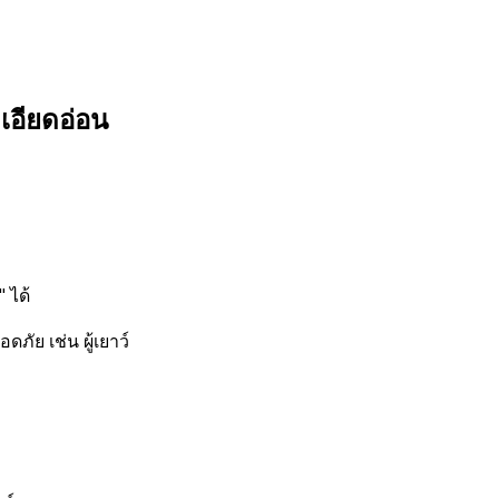
ะเอียดอ่อน
 ได้
ภัย เช่น ผู้เยาว์