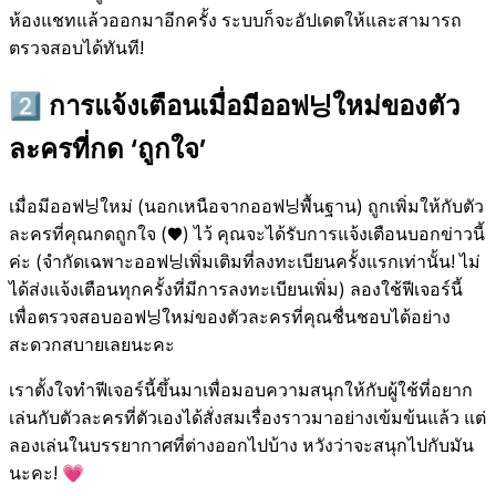
ห้องแชทแล้วออกมาอีกครั้ง ระบบก็จะอัปเดตให้และสามารถ
ตรวจสอบได้ทันที!
2️⃣ การแจ้งเตือนเมื่อมีออฟ닝ใหม่ของตัว
ละครที่กด ‘ถูกใจ’
เมื่อมีออฟ닝ใหม่ (นอกเหนือจากออฟ닝พื้นฐาน) ถูกเพิ่มให้กับตัว
ละครที่คุณกดถูกใจ (♥) ไว้ คุณจะได้รับการแจ้งเตือนบอกข่าวนี้
ค่ะ (จำกัดเฉพาะออฟ닝เพิ่มเติมที่ลงทะเบียนครั้งแรกเท่านั้น! ไม่
ได้ส่งแจ้งเตือนทุกครั้งที่มีการลงทะเบียนเพิ่ม) ลองใช้ฟีเจอร์นี้
เพื่อตรวจสอบออฟ닝ใหม่ของตัวละครที่คุณชื่นชอบได้อย่าง
สะดวกสบายเลยนะคะ
เราตั้งใจทำฟีเจอร์นี้ขึ้นมาเพื่อมอบความสนุกให้กับผู้ใช้ที่อยาก
เล่นกับตัวละครที่ตัวเองได้สั่งสมเรื่องราวมาอย่างเข้มข้นแล้ว แต่
ลองเล่นในบรรยากาศที่ต่างออกไปบ้าง หวังว่าจะสนุกไปกับมัน
นะคะ! 💗