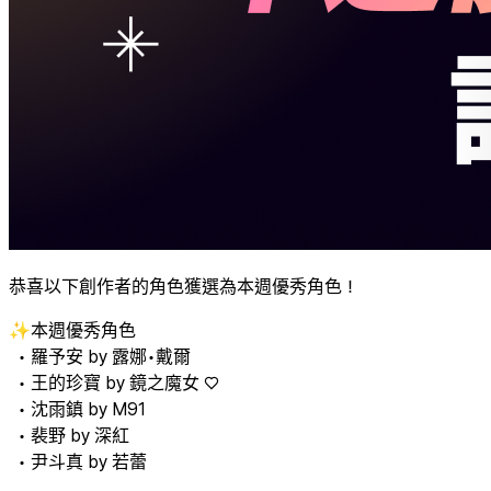
恭喜以下創作者的角色獲選為本週優秀角色！
✨本週優秀角色
• 羅予安 by 露娜•戴爾
• 王的珍寶 by 鏡之魔女 ♡
• 沈雨鎮 by M91
• 裴野 by 深紅
• 尹斗真 by 若蕾