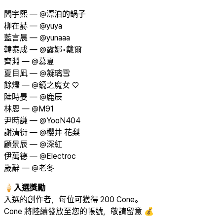
閻宇熙 — @漂泊的鍋子
柳在赫 — @yuya
藍言晨 — @yunaaa
韓泰成 — @露娜•戴爾
齊淵 — @慕夏
夏目凪 — @凝璃雪
餘燼 — @鏡之魔女 ♡
陸時晏 — @鹿辰
林恩 — @M91
尹時謙 — @YooN404
謝清衍 — @櫻井 花梨
顧景辰 — @深紅
伊萬德 — @Electroc
歲辭 — @老冬
🍦
入選獎勵
入選的創作者，每位可獲得 200 Cone。
Cone 將陸續發放至您的帳號，敬請留意 💰