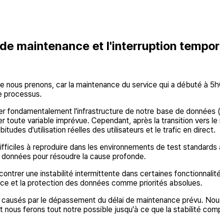
 de maintenance et l'interruption tempor
e nous prenons, car la maintenance du service qui a débuté à 5h0
le processus.
iorer fondamentalement l'infrastructure de notre base de donné
 toute variable imprévue. Cependant, après la transition vers le
des d'utilisation réelles des utilisateurs et le trafic en direct.
ifficiles à reproduire dans les environnements de test standard
e données pour résoudre la cause profonde.
ontrer une instabilité intermittente dans certaines fonctionnalit
ice et la protection des données comme priorités absolues.
causés par le dépassement du délai de maintenance prévu. Nous 
 et nous ferons tout notre possible jusqu'à ce que la stabilité c